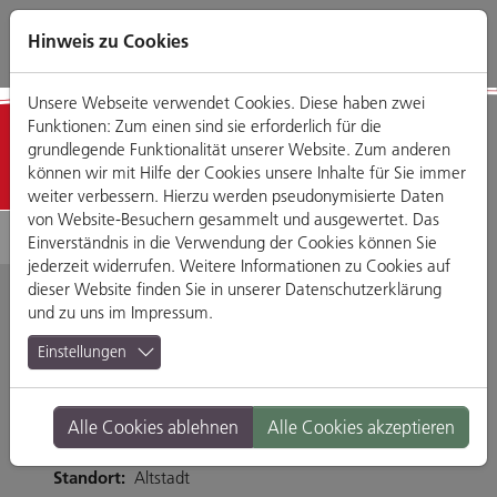
Direkt
Zum
Zum
Zur
zum
Hauptmenü
Footermenü
Website-
Hinweis zu Cookies
Seiteninhalt
Suche
Unsere Webseite verwendet Cookies. Diese haben zwei
Funktionen: Zum einen sind sie erforderlich für die
Detailansicht
grundlegende Funktionalität unserer Website. Zum anderen
können wir mit Hilfe der Cookies unsere Inhalte für Sie immer
weiter verbessern. Hierzu werden pseudonymisierte Daten
von Website-Besuchern gesammelt und ausgewertet. Das
Einverständnis in die Verwendung der Cookies können Sie
jederzeit widerrufen. Weitere Informationen zu Cookies auf
dieser Website finden Sie in unserer
Datenschutzerklärung
und zu uns im
Impressum
.
Cupcakery
Einstellungen
Domstraße 1, 93047 Regensburg
Alle Cookies ablehnen
Alle Cookies akzeptieren
http://www.cupcakery-regensburg.de/
Branche:
Cafés
Standort:
Altstadt