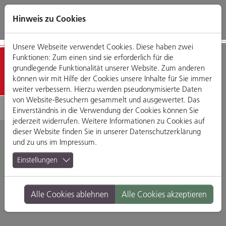
Direkt
Zum
Zum
Zur
zum
Hauptmenü
Footermenü
Website-
Hinweis zu Cookies
Seiteninhalt
Suche
Unsere Webseite verwendet Cookies. Diese haben zwei
Funktionen: Zum einen sind sie erforderlich für die
Detailansicht
grundlegende Funktionalität unserer Website. Zum anderen
können wir mit Hilfe der Cookies unsere Inhalte für Sie immer
weiter verbessern. Hierzu werden pseudonymisierte Daten
von Website-Besuchern gesammelt und ausgewertet. Das
Einverständnis in die Verwendung der Cookies können Sie
jederzeit widerrufen. Weitere Informationen zu Cookies auf
dieser Website finden Sie in unserer
Datenschutzerklärung
und zu uns im
Impressum
.
Café Scholz
Einstellungen
D.-Martin-Luther-Straße 2, 93047 Regensburg
Alle Cookies ablehnen
Alle Cookies akzeptieren
Branche:
Cafés
Standort:
Altstadt