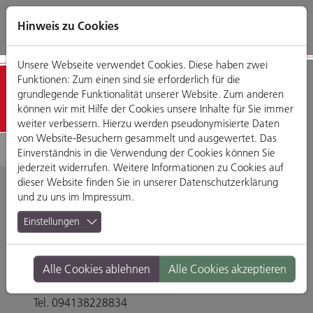
Direkt
Zum
Zum
Zur
zum
Hauptmenü
Footermenü
Website-
Hinweis zu Cookies
Seiteninhalt
Suche
Unsere Webseite verwendet Cookies. Diese haben zwei
Funktionen: Zum einen sind sie erforderlich für die
Detailansicht
grundlegende Funktionalität unserer Website. Zum anderen
können wir mit Hilfe der Cookies unsere Inhalte für Sie immer
weiter verbessern. Hierzu werden pseudonymisierte Daten
von Website-Besuchern gesammelt und ausgewertet. Das
Einverständnis in die Verwendung der Cookies können Sie
jederzeit widerrufen. Weitere Informationen zu Cookies auf
dieser Website finden Sie in unserer
Datenschutzerklärung
und zu uns im
Impressum
.
Barbara Caffè Wein
Einstellungen
Bar
Alle Cookies ablehnen
Alle Cookies akzeptieren
Watmarkt 7, 93047 Regensburg
Tel. 094138228834