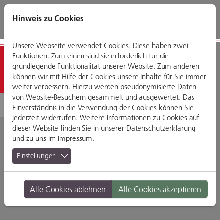
Direkt
Zum
Zum
Zur
zum
Hauptmenü
Footermenü
Website-
Hinweis zu Cookies
Seiteninhalt
Suche
Unsere Webseite verwendet Cookies. Diese haben zwei
Funktionen: Zum einen sind sie erforderlich für die
Detailansicht
grundlegende Funktionalität unserer Website. Zum anderen
können wir mit Hilfe der Cookies unsere Inhalte für Sie immer
weiter verbessern. Hierzu werden pseudonymisierte Daten
von Website-Besuchern gesammelt und ausgewertet. Das
Einverständnis in die Verwendung der Cookies können Sie
jederzeit widerrufen. Weitere Informationen zu Cookies auf
dieser Website finden Sie in unserer
Datenschutzerklärung
und zu uns im
Impressum
.
Bar Ravel
Einstellungen
D.-Martin-Luther Straße 14, 93047 Regensburg
Alle Cookies ablehnen
Alle Cookies akzeptieren
Branche:
Restaurants & Gasthäuser
Standort:
Altstadt