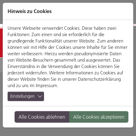
Direkt
Zum
Zum
Zur
zum
Hauptmenü
Footermenü
Website-
Hinweis zu Cookies
Seiteninhalt
Suche
Unsere Webseite verwendet Cookies. Diese haben zwei
Funktionen: Zum einen sind sie erforderlich für die
Detailansicht
grundlegende Funktionalität unserer Website. Zum anderen
können wir mit Hilfe der Cookies unsere Inhalte für Sie immer
weiter verbessern. Hierzu werden pseudonymisierte Daten
von Website-Besuchern gesammelt und ausgewertet. Das
Einverständnis in die Verwendung der Cookies können Sie
jederzeit widerrufen. Weitere Informationen zu Cookies auf
dieser Website finden Sie in unserer
Datenschutzerklärung
und zu uns im
Impressum
.
Afroculture
Einstellungen
Obermünsterstr. 3, 93047 Regensburg
Alle Cookies ablehnen
Alle Cookies akzeptieren
Branche:
Dienstleistungen
Standort:
Altstadt