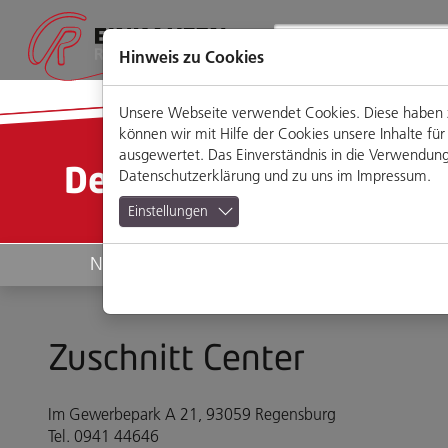
Direkt
Zum
Zum
Zur
zum
Hauptmenü
Footermenü
Website-
Seiteninhalt
Suche
Hinweis zu Cookies
Unsere Webseite verwendet Cookies. Diese haben zw
können wir mit Hilfe der Cookies unsere Inhalte 
ausgewertet. Das Einverständnis in die Verwendung 
Detailansicht
Datenschutzerklärung
und zu uns im
Impressum
.
Einstellungen
News
Geschäfte
Zuschnitt Center
Im Gewerbepark A 21, 93059 Regensburg
Tel. 0941 44646