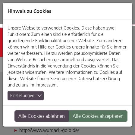
Direkt
Zum
Zum
Zur
zum
Hauptmenü
Footermenü
Website-
Hinweis zu Cookies
Seiteninhalt
Suche
Unsere Webseite verwendet Cookies. Diese haben zwei
Funktionen: Zum einen sind sie erforderlich für die
Detailansicht
grundlegende Funktionalität unserer Website. Zum anderen
können wir mit Hilfe der Cookies unsere Inhalte für Sie immer
weiter verbessern. Hierzu werden pseudonymisierte Daten
von Website-Besuchern gesammelt und ausgewertet. Das
Einverständnis in die Verwendung der Cookies können Sie
jederzeit widerrufen. Weitere Informationen zu Cookies auf
dieser Website finden Sie in unserer
Datenschutzerklärung
und zu uns im
Impressum
.
Juwelier Wurdack
Einstellungen
Watmarkt 7, 93047 Regensburg
Alle Cookies ablehnen
Alle Cookies akzeptieren
Tel. 094152821
swurdack@wurdack-gold.de
http://www.wurdack-gold.de/