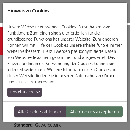
Direkt
Zum
Zum
Zur
zum
Hauptmenü
Footermenü
Website-
Hinweis zu Cookies
Seiteninhalt
Suche
Unsere Webseite verwendet Cookies. Diese haben zwei
Funktionen: Zum einen sind sie erforderlich für die
Detailansicht
grundlegende Funktionalität unserer Website. Zum anderen
können wir mit Hilfe der Cookies unsere Inhalte für Sie immer
weiter verbessern. Hierzu werden pseudonymisierte Daten
von Website-Besuchern gesammelt und ausgewertet. Das
Einverständnis in die Verwendung der Cookies können Sie
jederzeit widerrufen. Weitere Informationen zu Cookies auf
dieser Website finden Sie in unserer
Datenschutzerklärung
und zu uns im
Impressum
.
IF-Bauelemente
Einstellungen
Im Gewerbepark A 19, 93059 Regensburg
Alle Cookies ablehnen
Alle Cookies akzeptieren
Tel. 0941 94583990
Branche:
Wohnen, Haus & Garten
Standort:
Gewerbepark