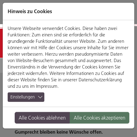
Direkt
Zum
Zum
Zur
zum
Hauptmenü
Footermenü
Website-
Hinweis zu Cookies
Seiteninhalt
Suche
Unsere Webseite verwendet Cookies. Diese haben zwei
Funktionen: Zum einen sind sie erforderlich für die
Detailansicht
grundlegende Funktionalität unserer Website. Zum anderen
können wir mit Hilfe der Cookies unsere Inhalte für Sie immer
weiter verbessern. Hierzu werden pseudonymisierte Daten
von Website-Besuchern gesammelt und ausgewertet. Das
Einverständnis in die Verwendung der Cookies können Sie
jederzeit widerrufen. Weitere Informationen zu Cookies auf
dieser Website finden Sie in unserer
Datenschutzerklärung
und zu uns im
Impressum
.
GUMPRECHT
Einstellungen
Lifestyleartikel, Wohnaccessoires, Schreibwaren,
Alle Cookies ablehnen
Alle Cookies akzeptieren
Papier sowie ausgefallene Geschenkideen - bei
Gumprecht bleiben keine Wünsche offen.