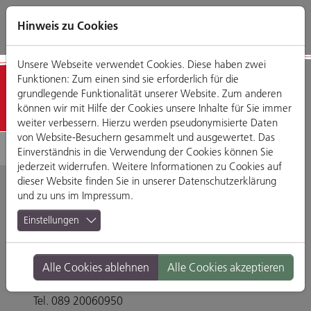
Direkt
Zum
Zum
Zur
zum
Hauptmenü
Footermenü
Website-
Hinweis zu Cookies
Seiteninhalt
Suche
Unsere Webseite verwendet Cookies. Diese haben zwei
Funktionen: Zum einen sind sie erforderlich für die
Detailansicht
grundlegende Funktionalität unserer Website. Zum anderen
können wir mit Hilfe der Cookies unsere Inhalte für Sie immer
weiter verbessern. Hierzu werden pseudonymisierte Daten
von Website-Besuchern gesammelt und ausgewertet. Das
Einverständnis in die Verwendung der Cookies können Sie
jederzeit widerrufen. Weitere Informationen zu Cookies auf
dieser Website finden Sie in unserer
Datenschutzerklärung
und zu uns im
Impressum
.
DIE KÜCHE DIREKT -
Einstellungen
Regensburg GmbH
Alle Cookies ablehnen
Alle Cookies akzeptieren
Im Gewerbepark D 21, 93059 Regensburg
Tel. 089 20060950