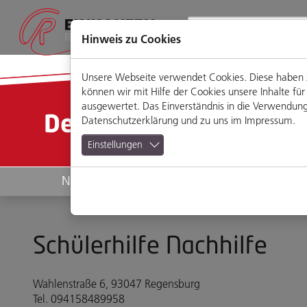
Direkt
Zum
Zum
Zur
zum
Hauptmenü
Footermenü
Website-
Seiteninhalt
Suche
Hinweis zu Cookies
Unsere Webseite verwendet Cookies. Diese haben zw
können wir mit Hilfe der Cookies unsere Inhalte 
ausgewertet. Das Einverständnis in die Verwendung 
Detailansicht
Datenschutzerklärung
und zu uns im
Impressum
.
Einstellungen
News
Geschäfte
Schülerhilfe Nachhilfe
Wahlenstraße 6, 93047 Regensburg
Tel. 094158489958