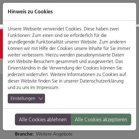
Direkt
Zum
Zum
Zur
zum
Hauptmenü
Footermenü
Website-
Hinweis zu Cookies
Seiteninhalt
Suche
Unsere Webseite verwendet Cookies. Diese haben zwei
Funktionen: Zum einen sind sie erforderlich für die
Detailansicht
grundlegende Funktionalität unserer Website. Zum anderen
können wir mit Hilfe der Cookies unsere Inhalte für Sie immer
weiter verbessern. Hierzu werden pseudonymisierte Daten
von Website-Besuchern gesammelt und ausgewertet. Das
Einverständnis in die Verwendung der Cookies können Sie
jederzeit widerrufen. Weitere Informationen zu Cookies auf
dieser Website finden Sie in unserer
Datenschutzerklärung
und zu uns im
Impressum
.
O2
Einstellungen
Friedenstraße 23, 93053 Regensburg
Alle Cookies ablehnen
Alle Cookies akzeptieren
Tel. 0941-20053480
www.o2online.de
Branche:
Weitere Angebote