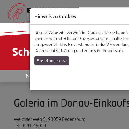
Direkt
Zum
Zum
Zur
zum
Hauptmenü
Footermenü
Website-
Seiteninhalt
Suche
Hinweis zu Cookies
Unsere Webseite verwendet Cookies. Diese haben zw
können wir mit Hilfe der Cookies unsere Inhalte 
ausgewertet. Das Einverständnis in die Verwendung 
Schön & Gesund
Datenschutzerklärung
und zu uns im
Impressum
.
Einstellungen
News
Geschäfte
Galeria im Donau-Einkau
Weichser Weg 5, 93059 Regensburg
Tel. 0941-46000