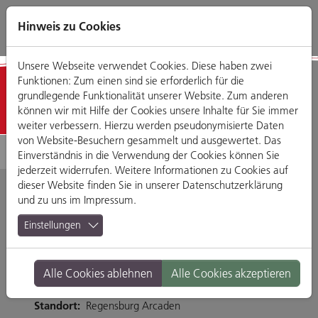
Direkt
Zum
Zum
Zur
zum
Hauptmenü
Footermenü
Website-
Hinweis zu Cookies
Seiteninhalt
Suche
Unsere Webseite verwendet Cookies. Diese haben zwei
Funktionen: Zum einen sind sie erforderlich für die
Schön & Gesund
grundlegende Funktionalität unserer Website. Zum anderen
können wir mit Hilfe der Cookies unsere Inhalte für Sie immer
weiter verbessern. Hierzu werden pseudonymisierte Daten
von Website-Besuchern gesammelt und ausgewertet. Das
Einverständnis in die Verwendung der Cookies können Sie
jederzeit widerrufen. Weitere Informationen zu Cookies auf
dieser Website finden Sie in unserer
Datenschutzerklärung
und zu uns im
Impressum
.
G & T Nails & Beauty
Einstellungen
Friedenstraße 23, 93053 Regensburg
Alle Cookies ablehnen
Alle Cookies akzeptieren
Tel. 0941-28046214
Branche:
Dienstleistungen
Standort:
Regensburg Arcaden