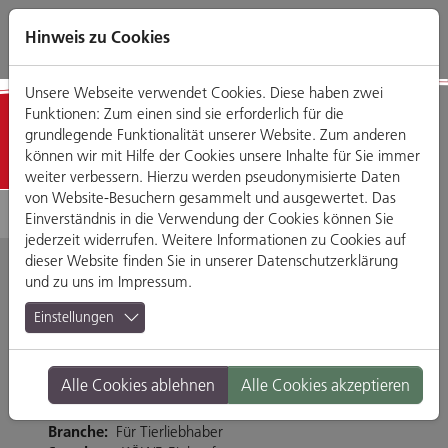
Direkt
Zum
Zum
Zur
zum
Hauptmenü
Footermenü
Website-
Hinweis zu Cookies
Seiteninhalt
Suche
Unsere Webseite verwendet Cookies. Diese haben zwei
Funktionen: Zum einen sind sie erforderlich für die
Schön & Gesund
grundlegende Funktionalität unserer Website. Zum anderen
können wir mit Hilfe der Cookies unsere Inhalte für Sie immer
weiter verbessern. Hierzu werden pseudonymisierte Daten
von Website-Besuchern gesammelt und ausgewertet. Das
Einverständnis in die Verwendung der Cookies können Sie
jederzeit widerrufen. Weitere Informationen zu Cookies auf
dieser Website finden Sie in unserer
Datenschutzerklärung
und zu uns im
Impressum
.
dm Drogeriemarkt
Einstellungen
Dr.-Gessler-Straße 41-47, 93051 Regensburg
Alle Cookies ablehnen
Alle Cookies akzeptieren
Tel. 0941-28063977
www.dm.de
Branche:
Für Tierliebhaber