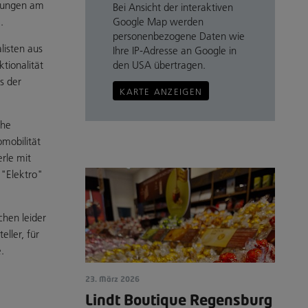
ösungen am
Bei Ansicht der interaktiven
Google Map werden
.
personenbezogene Daten wie
listen aus
Ihre IP-Adresse an Google in
den USA übertragen.
tionalität
s der
KARTE ANZEIGEN
che
omobilität
rle mit
 "Elektro"
chen leider
ller, für
.
23. März 2026
Lindt Boutique Regensburg