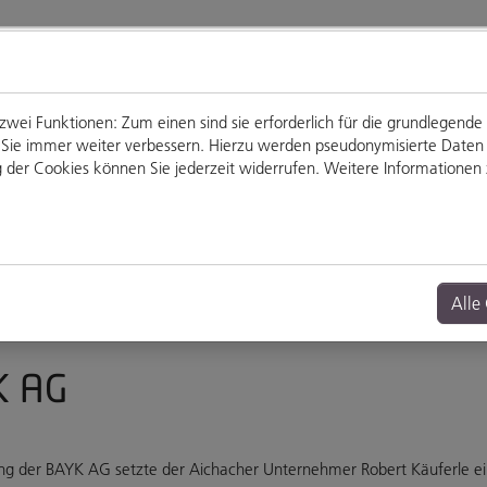
ei Funktionen: Zum einen sind sie erforderlich für die grundlegende
für Sie immer weiter verbessern. Hierzu werden pseudonymisierte Dat
der Cookies können Sie jederzeit widerrufen. Weitere Informationen z
Genießen
Veranstaltungen
Alle
K AG
g der BAYK AG setzte der Aichacher Unternehmer Robert Käuferle ei