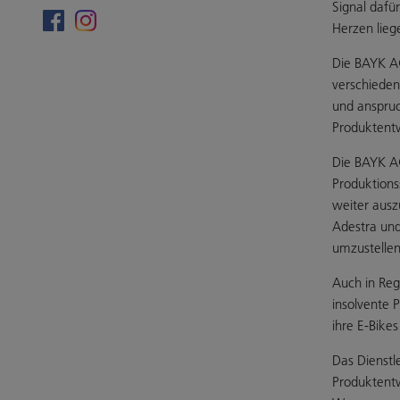
Signal dafü
Herzen lieg
Die BAYK AG
verschieden
und anspruc
Produktent
Die BAYK AG
Produktions
weiter ausz
Adestra und
umzustellen
Auch in Reg
insolvente 
ihre E-Bike
Das Dienstl
Produktentw