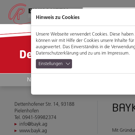
Direkt
Zum
Zum
Zur
zum
Hauptmenü
Footermenü
Website-
Seiteninhalt
Suche
Hinweis zu Cookies
Unsere Webseite verwendet Cookies. Diese haben zw
können wir mit Hilfe der Cookies unsere Inhalte 
ausgewertet. Das Einverständnis in die Verwendung 
Detailansicht
Datenschutzerklärung
und zu uns im
Impressum
.
Einstellungen
News
Geschäfte
Dettenhofener Str. 14, 93188
BAY
Pielenhofen
Tel. 0941-59982374
info@bayk.ag
Mit Gründun
www.bayk.ag