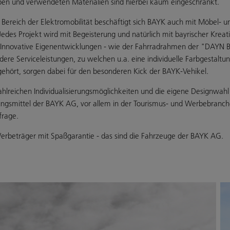
n und verwendeten Materialien sind hierbei kaum eingeschränkt.
ereich der Elektromobilität beschäftigt sich BAYK auch mit Möbel- u
edes Projekt wird mit Begeisterung und natürlich mit bayrischer Kreati
Innovative Eigenentwicklungen - wie der Fahrradrahmen der "DAYN 
dere Serviceleistungen, zu welchen u.a. eine individuelle Farbgestaltu
ehört, sorgen dabei für den besonderen Kick der BAYK-Vehikel.
ahlreichen Individualisierungsmöglichkeiten und die eigene Designwahl
gsmittel der BAYK AG, vor allem in der Tourismus- und Werbebranch
frage.
rbeträger mit Spaßgarantie - das sind die Fahrzeuge der BAYK AG.