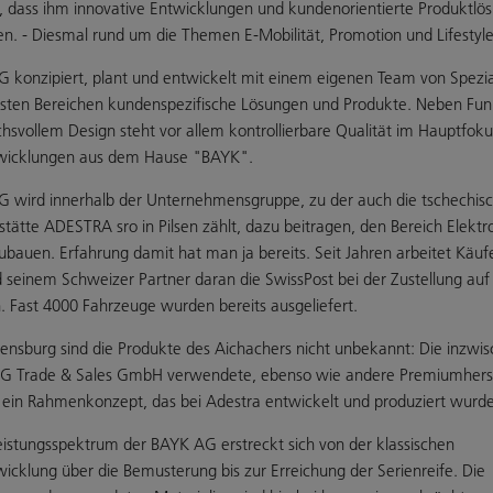
r, dass ihm innovative Entwicklungen und kundenorientierte Produktl
en. - Diesmal rund um die Themen E-Mobilität, Promotion und Lifestyle
 konzipiert, plant und entwickelt mit einem eigenen Team von Spezia
sten Bereichen kundenspezifische Lösungen und Produkte. Neben Funk
hsvollem Design steht vor allem kontrollierbare Qualität im Hauptfoku
wicklungen aus dem Hause "BAYK".
 wird innerhalb der Unternehmensgruppe, zu der auch die tschechis
stätte ADESTRA sro in Pilsen zählt, dazu beitragen, den Bereich Elektr
ubauen. Erfahrung damit hat man ja bereits. Seit Jahren arbeitet Käufe
 seinem Schweizer Partner daran die SwissPost bei der Zustellung auf
. Fast 4000 Fahrzeuge wurden bereits ausgeliefert.
ensburg sind die Produkte des Aichachers nicht unbekannt: Die inzwis
PG Trade & Sales GmbH verwendete, ebenso wie andere Premiumherste
s ein Rahmenkonzept, das bei Adestra entwickelt und produziert wurde
eistungsspektrum der BAYK AG erstreckt sich von der klassischen
icklung über die Bemusterung bis zur Erreichung der Serienreife. Die