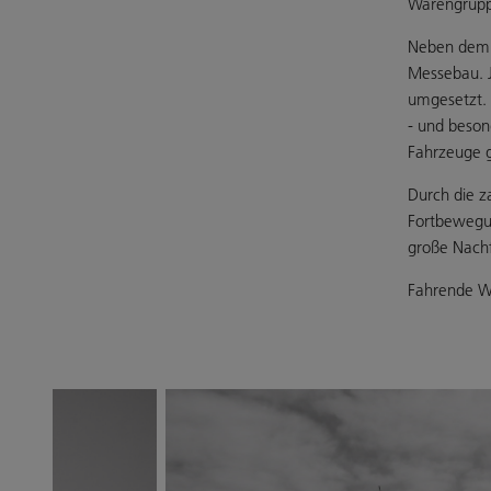
Warengruppe
Neben dem B
Messebau. J
umgesetzt. 
- und beson
Fahrzeuge g
Durch die z
Fortbewegun
große Nach
Fahrende We