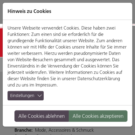
Direkt
Zum
Zum
Zur
zum
Hauptmenü
Footermenü
Website-
Hinweis zu Cookies
Seiteninhalt
Suche
Unsere Webseite verwendet Cookies. Diese haben zwei
Funktionen: Zum einen sind sie erforderlich für die
Mode & Accessoires
grundlegende Funktionalität unserer Website. Zum anderen
können wir mit Hilfe der Cookies unsere Inhalte für Sie immer
weiter verbessern. Hierzu werden pseudonymisierte Daten
von Website-Besuchern gesammelt und ausgewertet. Das
Einverständnis in die Verwendung der Cookies können Sie
jederzeit widerrufen. Weitere Informationen zu Cookies auf
dieser Website finden Sie in unserer
Datenschutzerklärung
und zu uns im
Impressum
.
New Yorker
Einstellungen
Friedenstraße 23, 93053 Regensburg
Alle Cookies ablehnen
Alle Cookies akzeptieren
Tel. 0941 30762573
www.newyorker.de
Branche:
Mode, Accessoires & Schmuck