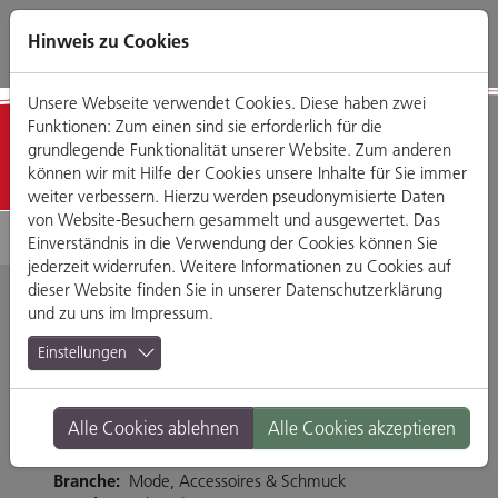
Direkt
Zum
Zum
Zur
zum
Hauptmenü
Footermenü
Website-
Hinweis zu Cookies
Seiteninhalt
Suche
Unsere Webseite verwendet Cookies. Diese haben zwei
Funktionen: Zum einen sind sie erforderlich für die
Mode & Accessoires
grundlegende Funktionalität unserer Website. Zum anderen
können wir mit Hilfe der Cookies unsere Inhalte für Sie immer
weiter verbessern. Hierzu werden pseudonymisierte Daten
von Website-Besuchern gesammelt und ausgewertet. Das
Einverständnis in die Verwendung der Cookies können Sie
jederzeit widerrufen. Weitere Informationen zu Cookies auf
dieser Website finden Sie in unserer
Datenschutzerklärung
und zu uns im
Impressum
.
Hetzenecker H.
Einstellungen
Lederwaren
Alle Cookies ablehnen
Alle Cookies akzeptieren
Schäffnerstraße 15, 93047 Regensburg
Branche:
Mode, Accessoires & Schmuck