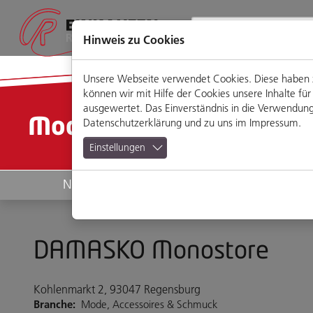
Direkt
Zum
Zum
Zur
zum
Hauptmenü
Footermenü
Website-
Seiteninhalt
Suche
Hinweis zu Cookies
Unsere Webseite verwendet Cookies. Diese haben zw
können wir mit Hilfe der Cookies unsere Inhalte 
ausgewertet. Das Einverständnis in die Verwendung 
Mode & Accessoires
Datenschutzerklärung
und zu uns im
Impressum
.
Einstellungen
News
Geschäfte
DAMASKO Monostore
Kohlenmarkt 2, 93047 Regensburg
Branche:
Mode, Accessoires & Schmuck