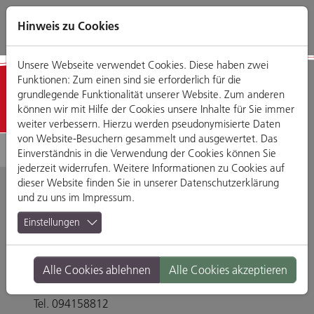
Direkt
Zum
Zum
Zur
zum
Hauptmenü
Footermenü
Website-
Hinweis zu Cookies
Seiteninhalt
Suche
Unsere Webseite verwendet Cookies. Diese haben zwei
Funktionen: Zum einen sind sie erforderlich für die
Kinder
grundlegende Funktionalität unserer Website. Zum anderen
können wir mit Hilfe der Cookies unsere Inhalte für Sie immer
weiter verbessern. Hierzu werden pseudonymisierte Daten
von Website-Besuchern gesammelt und ausgewertet. Das
Einverständnis in die Verwendung der Cookies können Sie
jederzeit widerrufen. Weitere Informationen zu Cookies auf
dieser Website finden Sie in unserer
Datenschutzerklärung
und zu uns im
Impressum
.
Schachspiele Johann
Einstellungen
Zimmermann
Alle Cookies ablehnen
Alle Cookies akzeptieren
Tändlergasse 7, 93047 Regensburg
Tel. 094158812