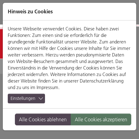
Direkt
Zum
Zum
Zur
zum
Hauptmenü
Footermenü
Website-
Hinweis zu Cookies
Seiteninhalt
Suche
Unsere Webseite verwendet Cookies. Diese haben zwei
Funktionen: Zum einen sind sie erforderlich für die
Geschäfte
grundlegende Funktionalität unserer Website. Zum anderen
können wir mit Hilfe der Cookies unsere Inhalte für Sie immer
weiter verbessern. Hierzu werden pseudonymisierte Daten
von Website-Besuchern gesammelt und ausgewertet. Das
Einverständnis in die Verwendung der Cookies können Sie
jederzeit widerrufen. Weitere Informationen zu Cookies auf
dieser Website finden Sie in unserer
Datenschutzerklärung
und zu uns im
Impressum
.
Tommy Hilfiger
Einstellungen
Königsstraße 3, 93047 Regensburg
Alle Cookies ablehnen
Alle Cookies akzeptieren
Branche:
Mode, Accessoires & Schmuck
Standort:
Altstadt