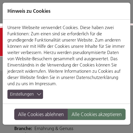
Direkt
Zum
Zum
Zur
zum
Hauptmenü
Footermenü
Website-
Hinweis zu Cookies
Seiteninhalt
Suche
Unsere Webseite verwendet Cookies. Diese haben zwei
Funktionen: Zum einen sind sie erforderlich für die
Geschäfte
grundlegende Funktionalität unserer Website. Zum anderen
können wir mit Hilfe der Cookies unsere Inhalte für Sie immer
weiter verbessern. Hierzu werden pseudonymisierte Daten
von Website-Besuchern gesammelt und ausgewertet. Das
Einverständnis in die Verwendung der Cookies können Sie
jederzeit widerrufen. Weitere Informationen zu Cookies auf
dieser Website finden Sie in unserer
Datenschutzerklärung
und zu uns im
Impressum
.
Rewe City
Einstellungen
Dachauplatz
Alle Cookies ablehnen
Alle Cookies akzeptieren
Dachauplatz 1, 93047 Regensburg
Branche:
Ernährung & Genuss