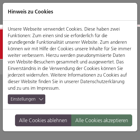
Direkt
Zum
Zum
Zur
zum
Hauptmenü
Footermenü
Website-
Hinweis zu Cookies
Seiteninhalt
Suche
Unsere Webseite verwendet Cookies. Diese haben zwei
Funktionen: Zum einen sind sie erforderlich für die
Geschäfte
grundlegende Funktionalität unserer Website. Zum anderen
können wir mit Hilfe der Cookies unsere Inhalte für Sie immer
weiter verbessern. Hierzu werden pseudonymisierte Daten
von Website-Besuchern gesammelt und ausgewertet. Das
Einverständnis in die Verwendung der Cookies können Sie
jederzeit widerrufen. Weitere Informationen zu Cookies auf
dieser Website finden Sie in unserer
Datenschutzerklärung
und zu uns im
Impressum
.
Regensburger
Einstellungen
Personenschifffahrt
Alle Cookies ablehnen
Alle Cookies akzeptieren
Klinger GmbH