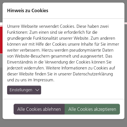
Direkt
Zum
Zum
Zur
zum
Hauptmenü
Footermenü
Website-
Hinweis zu Cookies
Seiteninhalt
Suche
Unsere Webseite verwendet Cookies. Diese haben zwei
Funktionen: Zum einen sind sie erforderlich für die
Geschäfte
grundlegende Funktionalität unserer Website. Zum anderen
können wir mit Hilfe der Cookies unsere Inhalte für Sie immer
weiter verbessern. Hierzu werden pseudonymisierte Daten
von Website-Besuchern gesammelt und ausgewertet. Das
Einverständnis in die Verwendung der Cookies können Sie
jederzeit widerrufen. Weitere Informationen zu Cookies auf
dieser Website finden Sie in unserer
Datenschutzerklärung
und zu uns im
Impressum
.
Motorrad-Shop
Einstellungen
Kuhnert - Triumph
Alle Cookies ablehnen
Alle Cookies akzeptieren
Regensburg