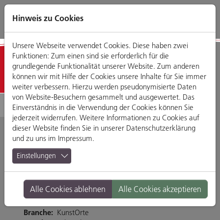
Direkt
Zum
Zum
Zur
zum
Hauptmenü
Footermenü
Website-
Hinweis zu Cookies
Seiteninhalt
Suche
Unsere Webseite verwendet Cookies. Diese haben zwei
Funktionen: Zum einen sind sie erforderlich für die
Geschäfte
grundlegende Funktionalität unserer Website. Zum anderen
können wir mit Hilfe der Cookies unsere Inhalte für Sie immer
weiter verbessern. Hierzu werden pseudonymisierte Daten
von Website-Besuchern gesammelt und ausgewertet. Das
Einverständnis in die Verwendung der Cookies können Sie
jederzeit widerrufen. Weitere Informationen zu Cookies auf
dieser Website finden Sie in unserer
Datenschutzerklärung
und zu uns im
Impressum
.
Kunstgewerbe
Einstellungen
Gewürz-Eckerl
Alle Cookies ablehnen
Alle Cookies akzeptieren
Unter den Schwibbögen 13, 93047 Regensburg
Branche:
KunstOrte