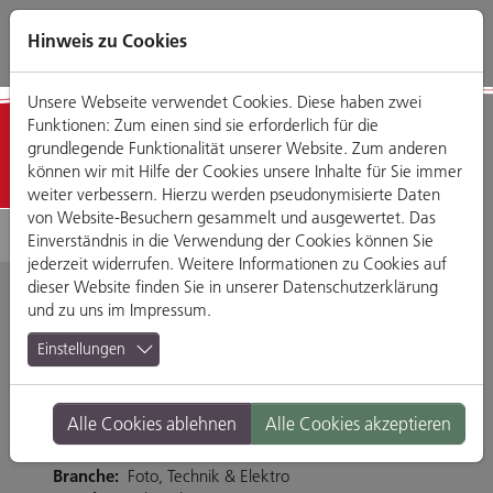
Direkt
Zum
Zum
Zur
zum
Hauptmenü
Footermenü
Website-
Hinweis zu Cookies
Seiteninhalt
Suche
Unsere Webseite verwendet Cookies. Diese haben zwei
Funktionen: Zum einen sind sie erforderlich für die
Geschäfte
grundlegende Funktionalität unserer Website. Zum anderen
können wir mit Hilfe der Cookies unsere Inhalte für Sie immer
weiter verbessern. Hierzu werden pseudonymisierte Daten
von Website-Besuchern gesammelt und ausgewertet. Das
Einverständnis in die Verwendung der Cookies können Sie
jederzeit widerrufen. Weitere Informationen zu Cookies auf
dieser Website finden Sie in unserer
Datenschutzerklärung
und zu uns im
Impressum
.
Klang Galerie
Einstellungen
Regensburg
Alle Cookies ablehnen
Alle Cookies akzeptieren
Haidplatz 7, 93047 Regensburg
Branche:
Foto, Technik & Elektro