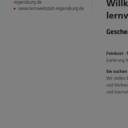
Will
regensburg.de
www.lernwerkstatt-regensburg.de
lern
Gesche
Feinkost · 
(Lieferung f
Sie suchen
Wir stellen
und Wellnes
und interna