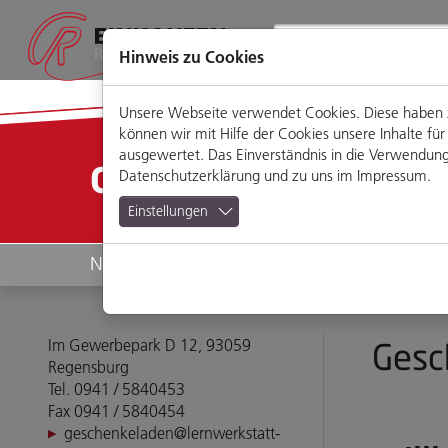
Direkt
Zum
Zum
Zur
zum
Hauptmenü
Footermenü
Website-
Seiteninhalt
Suche
Hinweis zu Cookies
Unsere Webseite verwendet Cookies. Diese haben zw
können wir mit Hilfe der Cookies unsere Inhalte 
ausgewertet. Das Einverständnis in die Verwendung 
Geschäfte
Datenschutzerklärung
und zu uns im
Impressum
.
Einstellungen
News
Geschäfte
Im Gewerbepark D 12, 93059
Gesc
Regensburg
Tel. 0941 / 5840453
Fax 0941 / 5840454
geschenkeladen@lernwerkstatt-