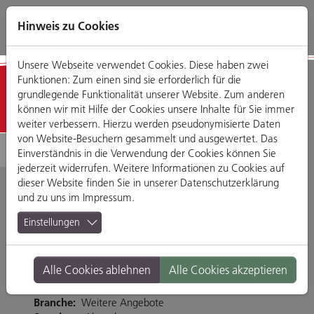
Direkt
Zum
Zum
Zur
zum
Hauptmenü
Footermenü
Website-
Hinweis zu Cookies
Seiteninhalt
Suche
Unsere Webseite verwendet Cookies. Diese haben zwei
Funktionen: Zum einen sind sie erforderlich für die
Geschäfte
grundlegende Funktionalität unserer Website. Zum anderen
können wir mit Hilfe der Cookies unsere Inhalte für Sie immer
weiter verbessern. Hierzu werden pseudonymisierte Daten
von Website-Besuchern gesammelt und ausgewertet. Das
Einverständnis in die Verwendung der Cookies können Sie
jederzeit widerrufen. Weitere Informationen zu Cookies auf
dieser Website finden Sie in unserer
Datenschutzerklärung
und zu uns im
Impressum
.
Fielmann
Einstellungen
Weiße-Lilien-Straße 7, 93047 Regensburg
Alle Cookies ablehnen
Alle Cookies akzeptieren
Tel. 094153081
https://www.fielmann.de/0476
Branche:
Weitere Angebote