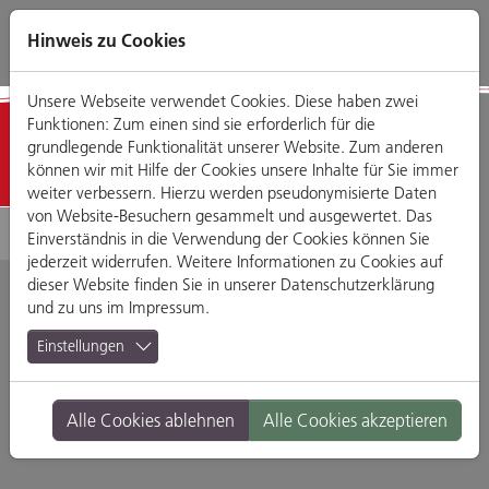
Direkt
Zum
Zum
Zur
zum
Hauptmenü
Footermenü
Website-
Hinweis zu Cookies
Seiteninhalt
Suche
Unsere Webseite verwendet Cookies. Diese haben zwei
Funktionen: Zum einen sind sie erforderlich für die
Geschäfte
grundlegende Funktionalität unserer Website. Zum anderen
können wir mit Hilfe der Cookies unsere Inhalte für Sie immer
weiter verbessern. Hierzu werden pseudonymisierte Daten
von Website-Besuchern gesammelt und ausgewertet. Das
Einverständnis in die Verwendung der Cookies können Sie
jederzeit widerrufen. Weitere Informationen zu Cookies auf
dieser Website finden Sie in unserer
Datenschutzerklärung
und zu uns im
Impressum
.
FEIN.GOLD
Einstellungen
Meisteratelier für
Alle Cookies ablehnen
Alle Cookies akzeptieren
Schmuck