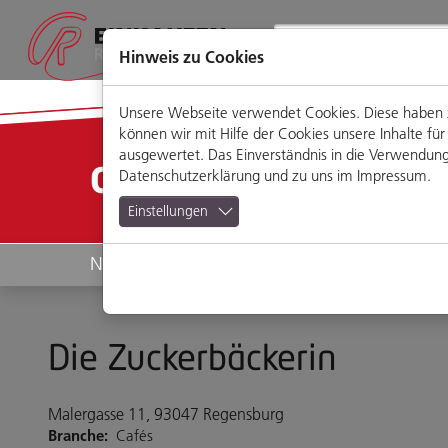
Direkt
Zum
Zum
Zur
zum
Hauptmenü
Footermenü
Website-
Seiteninhalt
Suche
Hinweis zu Cookies
Unsere Webseite verwendet Cookies. Diese haben zw
können wir mit Hilfe der Cookies unsere Inhalte 
ausgewertet. Das Einverständnis in die Verwendung 
Geschäfte
Datenschutzerklärung
und zu uns im
Impressum
.
Einstellungen
News
Geschäfte
Die Zuckerbäckerin
Malergasse 11, 93047 Regensburg
Branche:
Cafés