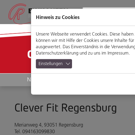
Direkt
Zum
Zum
Zur
zum
Hauptmenü
Footermenü
Website-
Seiteninhalt
Suche
Hinweis zu Cookies
Unsere Webseite verwendet Cookies. Diese haben zw
können wir mit Hilfe der Cookies unsere Inhalte 
ausgewertet. Das Einverständnis in die Verwendung 
Geschäfte
Datenschutzerklärung
und zu uns im
Impressum
.
Einstellungen
News
Geschäfte
Clever Fit Regensburg
Merianweg 4, 93051 Regensburg
Tel. 094163099830