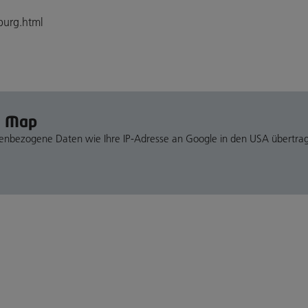
sburg.html
e Map
nenbezogene Daten wie Ihre IP-Adresse an Google in den USA übertra