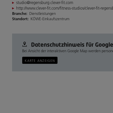
studio@regensburg.clever-fit.com
http://www.clever-fit.com/fitness-studios/clever-fit-regen
Branche:
Dienstleistungen
Standort:
KÖWE-Einkaufszentrum
Datenschutz­hinweis für Googl
Bei Ansicht der interaktiven Google Map werden perso
KARTE ANZEIGEN