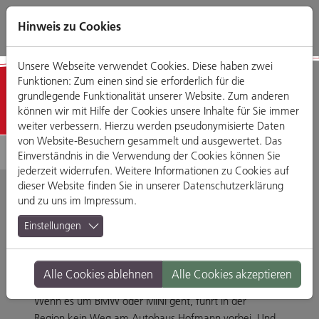
Direkt
Zum
Zum
Zur
zum
Hauptmenü
Footermenü
Website-
Hinweis zu Cookies
Seiteninhalt
Suche
Unsere Webseite verwendet Cookies. Diese haben zwei
Funktionen: Zum einen sind sie erforderlich für die
Geschäfte
grundlegende Funktionalität unserer Website. Zum anderen
können wir mit Hilfe der Cookies unsere Inhalte für Sie immer
weiter verbessern. Hierzu werden pseudonymisierte Daten
von Website-Besuchern gesammelt und ausgewertet. Das
Einverständnis in die Verwendung der Cookies können Sie
jederzeit widerrufen. Weitere Informationen zu Cookies auf
dieser Website finden Sie in unserer
Datenschutzerklärung
und zu uns im
Impressum
.
Autohaus Hofmann
Einstellungen
TOP SERVICE – TOP LEISTUNG
Alle Cookies ablehnen
Alle Cookies akzeptieren
Wenn es um BMW oder MINI geht, führt in der
Region kein Weg am Autohaus Hofmann vorbei. Und