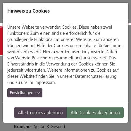
Direkt
Zum
Zum
Zur
zum
Hauptmenü
Footermenü
Website-
Hinweis zu Cookies
Seiteninhalt
Suche
Unsere Webseite verwendet Cookies. Diese haben zwei
Funktionen: Zum einen sind sie erforderlich für die
Geschäfte
grundlegende Funktionalität unserer Website. Zum anderen
können wir mit Hilfe der Cookies unsere Inhalte für Sie immer
weiter verbessern. Hierzu werden pseudonymisierte Daten
von Website-Besuchern gesammelt und ausgewertet. Das
Einverständnis in die Verwendung der Cookies können Sie
jederzeit widerrufen. Weitere Informationen zu Cookies auf
dieser Website finden Sie in unserer
Datenschutzerklärung
und zu uns im
Impressum
.
Amplifon Hörgeräte
Einstellungen
Regensburg
Alle Cookies ablehnen
Alle Cookies akzeptieren
Maximilianstraße 2a, 93047 Regensburg
Branche:
Schön & Gesund