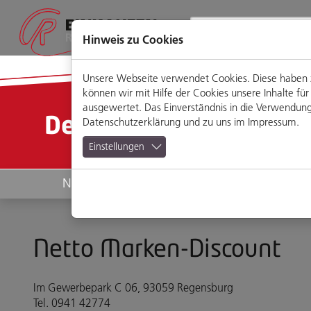
Direkt
Zum
Zum
Zur
zum
Hauptmenü
Footermenü
Website-
Seiteninhalt
Suche
Hinweis zu Cookies
Unsere Webseite verwendet Cookies. Diese haben zw
können wir mit Hilfe der Cookies unsere Inhalte 
ausgewertet. Das Einverständnis in die Verwendung 
Detailansicht
Datenschutzerklärung
und zu uns im
Impressum
.
Einstellungen
News
Geschäfte
Netto Marken-Discount
Im Gewerbepark C 06, 93059 Regensburg
Tel. 0941 42774