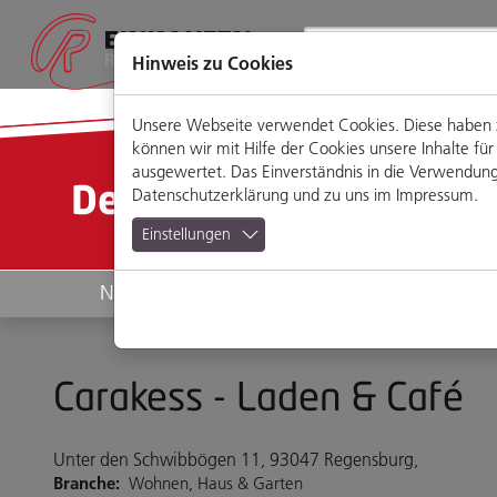
Direkt
Zum
Zum
Zur
zum
Hauptmenü
Footermenü
Website-
Seiteninhalt
Suche
Hinweis zu Cookies
Unsere Webseite verwendet Cookies. Diese haben zw
können wir mit Hilfe der Cookies unsere Inhalte 
ausgewertet. Das Einverständnis in die Verwendung 
Detailansicht
Datenschutzerklärung
und zu uns im
Impressum
.
Einstellungen
News
Geschäfte
Carakess - Laden & Café
Unter den Schwibbögen 11, 93047 Regensburg,
Branche:
Wohnen, Haus & Garten