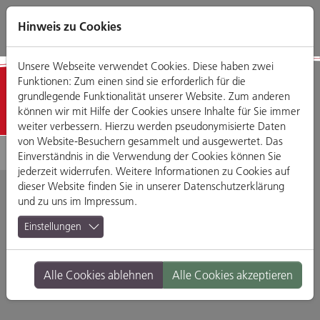
Direkt
Zum
Zum
Zur
zum
Hauptmenü
Footermenü
Website-
Hinweis zu Cookies
Seiteninhalt
Suche
Unsere Webseite verwendet Cookies. Diese haben zwei
Funktionen: Zum einen sind sie erforderlich für die
Detailansicht
grundlegende Funktionalität unserer Website. Zum anderen
können wir mit Hilfe der Cookies unsere Inhalte für Sie immer
weiter verbessern. Hierzu werden pseudonymisierte Daten
von Website-Besuchern gesammelt und ausgewertet. Das
Einverständnis in die Verwendung der Cookies können Sie
jederzeit widerrufen. Weitere Informationen zu Cookies auf
dieser Website finden Sie in unserer
Datenschutzerklärung
und zu uns im
Impressum
.
Bäckerei Steinleitner
Einstellungen
Hinter der Grieb 2, 93047 Regensburg
Alle Cookies ablehnen
Alle Cookies akzeptieren
Branche:
Ernährung & Genuss
Standort:
Altstadt