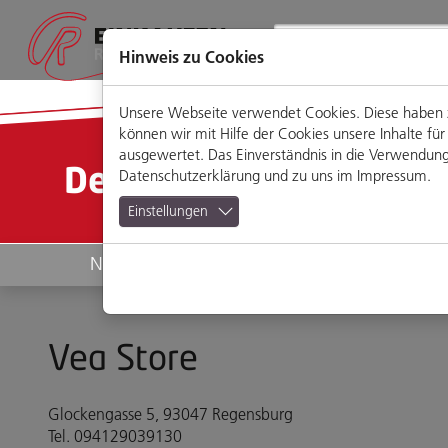
Direkt
Zum
Zum
Zur
zum
Hauptmenü
Footermenü
Website-
Seiteninhalt
Suche
Hinweis zu Cookies
Unsere Webseite verwendet Cookies. Diese haben zw
können wir mit Hilfe der Cookies unsere Inhalte 
ausgewertet. Das Einverständnis in die Verwendung 
Detailansicht
Datenschutzerklärung
und zu uns im
Impressum
.
Einstellungen
News
Geschäfte
Vea Store
Glockengasse 5, 93047 Regensburg
Tel. 094129039130