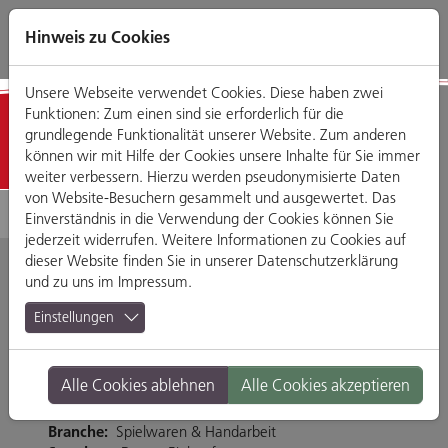
Direkt
Zum
Zum
Zur
zum
Hauptmenü
Footermenü
Website-
Hinweis zu Cookies
Seiteninhalt
Suche
Unsere Webseite verwendet Cookies. Diese haben zwei
Funktionen: Zum einen sind sie erforderlich für die
Detailansicht
grundlegende Funktionalität unserer Website. Zum anderen
können wir mit Hilfe der Cookies unsere Inhalte für Sie immer
weiter verbessern. Hierzu werden pseudonymisierte Daten
von Website-Besuchern gesammelt und ausgewertet. Das
Einverständnis in die Verwendung der Cookies können Sie
jederzeit widerrufen. Weitere Informationen zu Cookies auf
dieser Website finden Sie in unserer
Datenschutzerklärung
und zu uns im
Impressum
.
Nanu Nana
Einstellungen
Weichser Weg 5, 93059 Regensburg
Alle Cookies ablehnen
Alle Cookies akzeptieren
Tel. 0941-2966496
http://www.nanu-nana.de/
Branche:
Spielwaren & Handarbeit