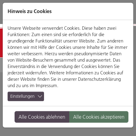
Direkt
Zum
Zum
Zur
zum
Hauptmenü
Footermenü
Website-
Hinweis zu Cookies
Seiteninhalt
Suche
Unsere Webseite verwendet Cookies. Diese haben zwei
Funktionen: Zum einen sind sie erforderlich für die
Detailansicht
grundlegende Funktionalität unserer Website. Zum anderen
können wir mit Hilfe der Cookies unsere Inhalte für Sie immer
weiter verbessern. Hierzu werden pseudonymisierte Daten
von Website-Besuchern gesammelt und ausgewertet. Das
Einverständnis in die Verwendung der Cookies können Sie
jederzeit widerrufen. Weitere Informationen zu Cookies auf
dieser Website finden Sie in unserer
Datenschutzerklärung
und zu uns im
Impressum
.
Jepsen
Einstellungen
Automobilhandelsgesells
Alle Cookies ablehnen
Alle Cookies akzeptieren
mbH