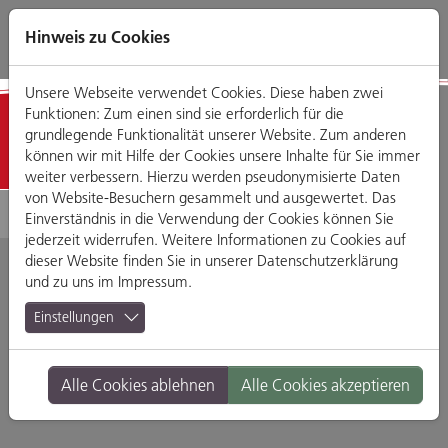
Direkt
Zum
Zum
Zur
zum
Hauptmenü
Footermenü
Website-
Hinweis zu Cookies
Seiteninhalt
Suche
Unsere Webseite verwendet Cookies. Diese haben zwei
Funktionen: Zum einen sind sie erforderlich für die
Detailansicht
grundlegende Funktionalität unserer Website. Zum anderen
können wir mit Hilfe der Cookies unsere Inhalte für Sie immer
weiter verbessern. Hierzu werden pseudonymisierte Daten
von Website-Besuchern gesammelt und ausgewertet. Das
Einverständnis in die Verwendung der Cookies können Sie
jederzeit widerrufen. Weitere Informationen zu Cookies auf
dieser Website finden Sie in unserer
Datenschutzerklärung
und zu uns im
Impressum
.
Zum Goldenen Fass
Einstellungen
Spiegelgasse 10, 93047 Regensburg
Alle Cookies ablehnen
Alle Cookies akzeptieren
Branche:
Restaurants & Gasthäuser
Standort:
Altstadt