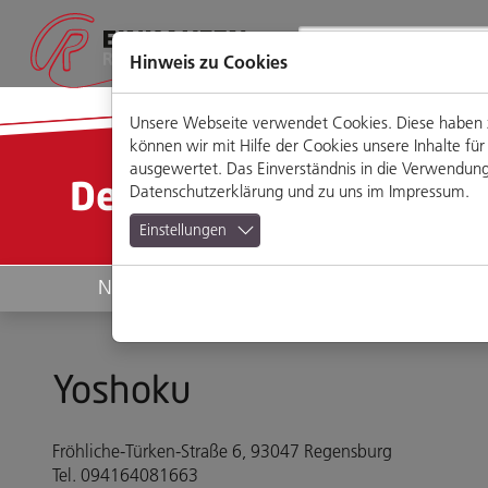
Direkt
Zum
Zum
Zur
zum
Hauptmenü
Footermenü
Website-
Seiteninhalt
Suche
Hinweis zu Cookies
Unsere Webseite verwendet Cookies. Diese haben zw
können wir mit Hilfe der Cookies unsere Inhalte 
ausgewertet. Das Einverständnis in die Verwendung 
Detailansicht
Datenschutzerklärung
und zu uns im
Impressum
.
Einstellungen
News
Geschäfte
Yoshoku
Fröhliche-Türken-Straße 6, 93047 Regensburg
Tel. 094164081663