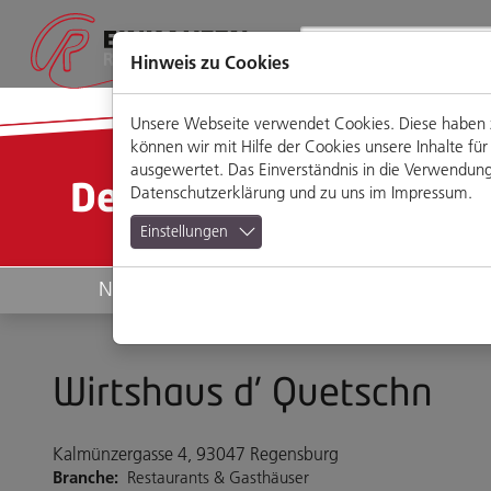
Direkt
Zum
Zum
Zur
zum
Hauptmenü
Footermenü
Website-
Seiteninhalt
Suche
Hinweis zu Cookies
Unsere Webseite verwendet Cookies. Diese haben zw
können wir mit Hilfe der Cookies unsere Inhalte 
ausgewertet. Das Einverständnis in die Verwendung 
Detailansicht
Datenschutzerklärung
und zu uns im
Impressum
.
Einstellungen
News
Geschäfte
Wirtshaus d' Quetschn
Kalmünzergasse 4, 93047 Regensburg
Branche:
Restaurants & Gasthäuser