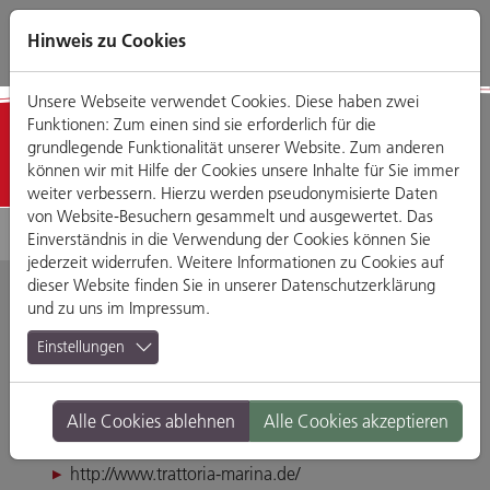
Direkt
Zum
Zum
Zur
zum
Hauptmenü
Footermenü
Website-
Hinweis zu Cookies
Seiteninhalt
Suche
Unsere Webseite verwendet Cookies. Diese haben zwei
Funktionen: Zum einen sind sie erforderlich für die
Detailansicht
grundlegende Funktionalität unserer Website. Zum anderen
können wir mit Hilfe der Cookies unsere Inhalte für Sie immer
weiter verbessern. Hierzu werden pseudonymisierte Daten
von Website-Besuchern gesammelt und ausgewertet. Das
Einverständnis in die Verwendung der Cookies können Sie
jederzeit widerrufen. Weitere Informationen zu Cookies auf
dieser Website finden Sie in unserer
Datenschutzerklärung
und zu uns im
Impressum
.
Trattoria Marina /
Einstellungen
Pizzeria Ciao
Alle Cookies ablehnen
Alle Cookies akzeptieren
Am Brückenbasar 12, 93059 Regensburg
http://www.trattoria-marina.de/