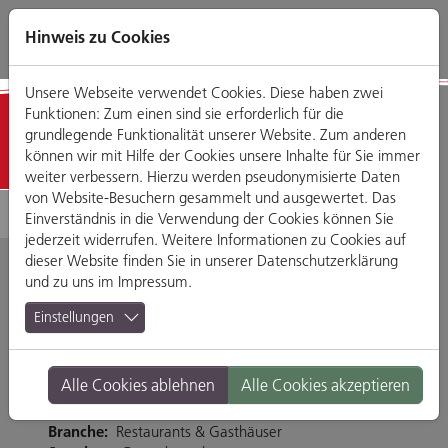
Direkt
Zum
Zum
Zur
zum
Hauptmenü
Footermenü
Website-
Hinweis zu Cookies
Seiteninhalt
Suche
Unsere Webseite verwendet Cookies. Diese haben zwei
Funktionen: Zum einen sind sie erforderlich für die
Detailansicht
grundlegende Funktionalität unserer Website. Zum anderen
können wir mit Hilfe der Cookies unsere Inhalte für Sie immer
weiter verbessern. Hierzu werden pseudonymisierte Daten
von Website-Besuchern gesammelt und ausgewertet. Das
Einverständnis in die Verwendung der Cookies können Sie
jederzeit widerrufen. Weitere Informationen zu Cookies auf
dieser Website finden Sie in unserer
Datenschutzerklärung
und zu uns im
Impressum
.
Subway
Einstellungen
Im Gewerbepark A 07, 93059 Regensburg
Alle Cookies ablehnen
Alle Cookies akzeptieren
Tel. 0941 4099807
Fax 0941-4099809
Branche:
Restaurants & Gasthäuser