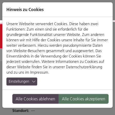
Direkt
Zum
Zum
Zur
zum
Hauptmenü
Footermenü
Website-
Hinweis zu Cookies
Seiteninhalt
Suche
Unsere Webseite verwendet Cookies. Diese haben zwei
Funktionen: Zum einen sind sie erforderlich für die
Detailansicht
grundlegende Funktionalität unserer Website. Zum anderen
können wir mit Hilfe der Cookies unsere Inhalte für Sie immer
weiter verbessern. Hierzu werden pseudonymisierte Daten
von Website-Besuchern gesammelt und ausgewertet. Das
Einverständnis in die Verwendung der Cookies können Sie
jederzeit widerrufen. Weitere Informationen zu Cookies auf
dieser Website finden Sie in unserer
Datenschutzerklärung
und zu uns im
Impressum
.
San Marino
Einstellungen
Greflingerstr. 15, 93055 Regensburg
Alle Cookies ablehnen
Alle Cookies akzeptieren
Tel. 0941-794309
Branche:
Restaurants & Gasthäuser
Standort:
---