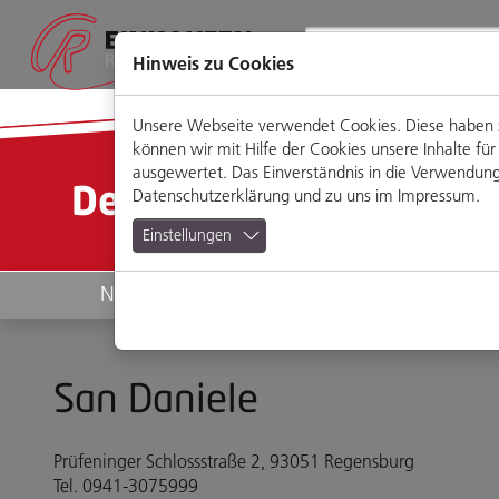
Direkt
Zum
Zum
Zur
zum
Hauptmenü
Footermenü
Website-
Seiteninhalt
Suche
Hinweis zu Cookies
Unsere Webseite verwendet Cookies. Diese haben zw
können wir mit Hilfe der Cookies unsere Inhalte 
ausgewertet. Das Einverständnis in die Verwendung 
Detailansicht
Datenschutzerklärung
und zu uns im
Impressum
.
Einstellungen
News
Geschäfte
San Daniele
Prüfeninger Schlossstraße 2, 93051 Regensburg
Tel. 0941-3075999