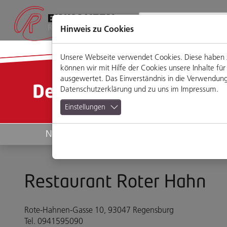
Direkt
Zum
Zum
Zur
zum
Hauptmenü
Footermenü
Website-
Seiteninhalt
Suche
Hinweis zu Cookies
Unsere Webseite verwendet Cookies. Diese haben zw
können wir mit Hilfe der Cookies unsere Inhalte 
ausgewertet. Das Einverständnis in die Verwendung 
Detailansicht
Datenschutzerklärung
und zu uns im
Impressum
.
Einstellungen
News
Geschäfte
Restaurant Roter Hahn
Rote-Hahnen-Gasse 10, 93047 Regensburg
Tel. 0941595090