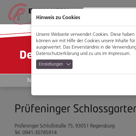
Direkt
Zum
Zum
Zur
zum
Hauptmenü
Footermenü
Website-
Seiteninhalt
Suche
Hinweis zu Cookies
Unsere Webseite verwendet Cookies. Diese haben zw
können wir mit Hilfe der Cookies unsere Inhalte 
ausgewertet. Das Einverständnis in die Verwendung 
Detailansicht
Datenschutzerklärung
und zu uns im
Impressum
.
Einstellungen
News
Geschäfte
Prüfeninger Schlossgarte
Prüfeninger Schloßstraße 75, 93051 Regensburg
Tel. 0941-30785914