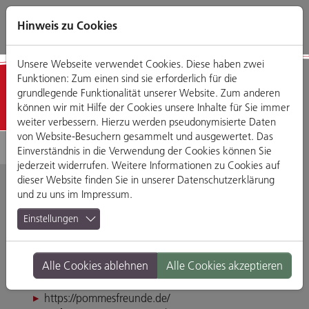
Direkt
Zum
Zum
Zur
zum
Hauptmenü
Footermenü
Website-
Hinweis zu Cookies
Seiteninhalt
Suche
Unsere Webseite verwendet Cookies. Diese haben zwei
Funktionen: Zum einen sind sie erforderlich für die
Detailansicht
grundlegende Funktionalität unserer Website. Zum anderen
können wir mit Hilfe der Cookies unsere Inhalte für Sie immer
weiter verbessern. Hierzu werden pseudonymisierte Daten
von Website-Besuchern gesammelt und ausgewertet. Das
Einverständnis in die Verwendung der Cookies können Sie
jederzeit widerrufen. Weitere Informationen zu Cookies auf
dieser Website finden Sie in unserer
Datenschutzerklärung
und zu uns im
Impressum
.
Pommes Freunde
Einstellungen
Weichser Weg 5, 93055 Regensburg
Alle Cookies ablehnen
Alle Cookies akzeptieren
Tel. 0941 70560333
info@pommes-freunde.de
https://pommesfreunde.de/