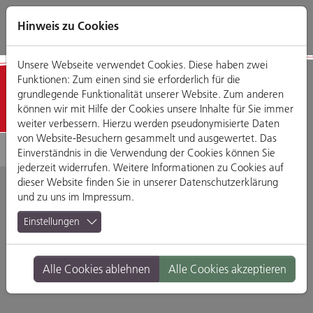
Direkt
Zum
Zum
Zur
zum
Hauptmenü
Footermenü
Website-
Hinweis zu Cookies
Seiteninhalt
Suche
Unsere Webseite verwendet Cookies. Diese haben zwei
Funktionen: Zum einen sind sie erforderlich für die
Detailansicht
grundlegende Funktionalität unserer Website. Zum anderen
können wir mit Hilfe der Cookies unsere Inhalte für Sie immer
weiter verbessern. Hierzu werden pseudonymisierte Daten
von Website-Besuchern gesammelt und ausgewertet. Das
Einverständnis in die Verwendung der Cookies können Sie
jederzeit widerrufen. Weitere Informationen zu Cookies auf
dieser Website finden Sie in unserer
Datenschutzerklärung
und zu uns im
Impressum
.
Pizza Rossa
Einstellungen
Dr.-Gessler-Straße 45, 93051 Regensburg
Alle Cookies ablehnen
Alle Cookies akzeptieren
Branche:
Restaurants & Gasthäuser
Standort:
KÖWE-Einkaufszentrum